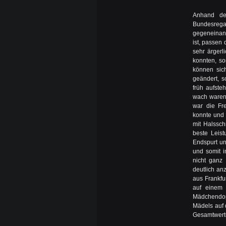
Anhand de
Bundesregat
gegeneinand
ist, passen
sehr ärgerli
konnten, so
können sic
geändert, s
früh aufste
wach waren 
war die Fr
konnte und 
mit Halssch
beste Leist
Endspurt un
und somit i
nicht ganz
deutlich an
aus Frankfu
auf einem 
Mädchendop
Mädels auf 
Gesamtwert