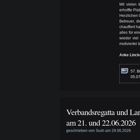
Mit vielen 
erhoffte Pl
Herzlichen 
Betreuer, d
chauffiert 
alles für e
wieder viel
motivierter
Anke Linck
57. B
05.0
Verbandsregatta und Lan
am 21. und 22.06.2026
geschrieben von Sush am 29.06.2026