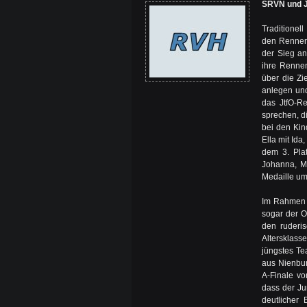
SRVN und J
Traditionel
den Rennen
der Sieg an
ihre Renne
über die Zi
anlegen und
das JtfO-R
sprechen, d
bei den Kin
Ella mit Ida
dem 3. Pla
Johanna, Ma
Medaille um
Im Rahmen d
sogar der 
den ruderi
Altersklass
jüngstes Te
aus Nienbur
A-Finale vo
dass der Ju
deutlicher 