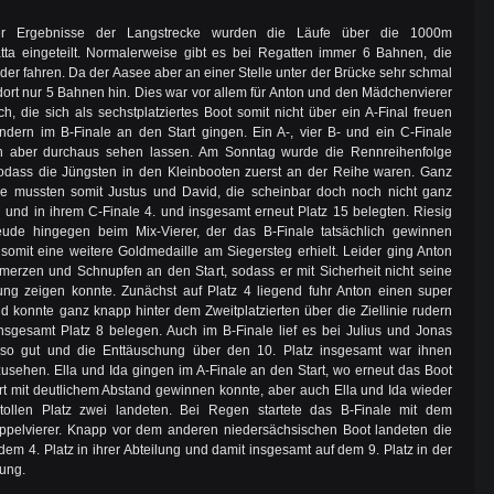
r Ergebnisse der Langstrecke wurden die Läufe über die 1000m
ta eingeteilt. Normalerweise gibt es bei Regatten immer 6 Bahnen, die
er fahren. Da der Aasee aber an einer Stelle unter der Brücke sehr schmal
 dort nur 5 Bahnen hin. Dies war vor allem für Anton und den Mädchenvierer
ch, die sich als sechstplatziertes Boot somit nicht über ein A-Final freuen
ndern im B-Finale an den Start gingen. Ein A-, vier B- und ein C-Finale
h aber durchaus sehen lassen. Am Sonntag wurde die Rennreihenfolge
odass die Jüngsten in den Kleinbooten zuerst an der Reihe waren. Ganz
he mussten somit Justus und David, die scheinbar doch noch nicht ganz
und in ihrem C-Finale 4. und insgesamt erneut Platz 15 belegten. Riesig
eude hingegen beim Mix-Vierer, der das B-Finale tatsächlich gewinnen
somit eine weitere Goldmedaille am Siegersteg erhielt. Leider ging Anton
merzen und Schnupfen an den Start, sodass er mit Sicherheit nicht seine
ung zeigen konnte. Zunächst auf Platz 4 liegend fuhr Anton einen super
d konnte ganz knapp hinter dem Zweitplatzierten über die Ziellinie rudern
nsgesamt Platz 8 belegen. Auch im B-Finale lief es bei Julius und Jonas
 so gut und die Enttäuschung über den 10. Platz insgesamt war ihnen
zusehen. Ella und Ida gingen im A-Finale an den Start, wo erneut das Boot
rt mit deutlichem Abstand gewinnen konnte, aber auch Ella und Ida wieder
tollen Platz zwei landeten. Bei Regen startete das B-Finale mit dem
pelvierer. Knapp vor dem anderen niedersächsischen Boot landeten die
dem 4. Platz in ihrer Abteilung und damit insgesamt auf dem 9. Platz in der
ung.