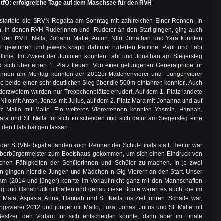
tfO: erfolgreiche Tage auf dem Maschsee für den RVH
l startete die SRVN-Regatta am Sonntag mit zahlreichen Einer-Rennen. In
, in denen RVH-Ruderinnen und -Ruderer an den Start gingen, ging auch
 den RVH. Nella, Johann, Malte, Anton, Nilo, Jonathan und Yara konnten
n gewinnen und jeweils knapp dahinter ruderten Pauline, Paul und Fabi
ellinie. Im Zweier der Junioren konnten Fabi und Jonathan am Siegersteg
 sich über einen 1. Platz freuen. Von einer gelungenen Generalprobe für
ennen am Montag konnten der 2012er-Mädchenvierer und -Jungenvierer
ie beide einen sehr deutlichen Sieg über die 500m einfahren konnten. Auch
derzweiern wurden nur Treppchenplätze errudert. Auf dem 1. Platz landete
, Nilo mit Anton, Jonas mit Julius, auf dem 2. Platz Mara mit Johanna und auf
tz Mailo mit Malte. Ein weiteres Viererrennen konnten Yasmin, Hannah,
ra und St. Nella für sich entscheiden und sich dafür am Siegersteg eine
 den Hals hängen lassen.
er SRVN-Regatta fanden auch Rennen der Schul-Finals statt. Hierfür war
Oberbürgermeister zum Bootshaus gekommen, um sich einen Eindruck von
schen Fähigkeiten der Schülerinnen und Schüler zu machen. In je zwei
en gingen hier die Jungen und Mädchen in Gig-Vierern an den Start. Unser
am (2014 und jünger) konnte im Vorlauf nicht ganz mit den Mannschaften
g und Osnabrück mithalten und genau diese Boote waren es auch, die im
r Mala, Aspasia, Anna, Hannah und St. Nella ins Ziel fuhren. Schade war,
ngsvierer 2012 und jünger mit Mailo, Luka, Jonas, Julius und St. Malte mit
Bestzeit den Vorlauf für sich entscheiden konnte, dann aber im Finale