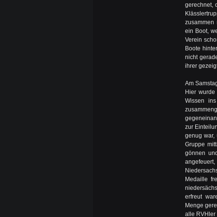
gerechnet, d
Klässlertr
zusammen mi
ein Boot, w
Verein scho
Boote hinte
nicht gerad
ihrer gezeig
Am Samstag 
Hier wurde 
Wissen ins
zusammeng
gegeneinand
zur Einteilu
genug war,
Gruppe mit
gönnen und
angefeuert
Niedersachs
Medaille f
niedersächs
erfreut wa
Menge gerei
alle RVHler 