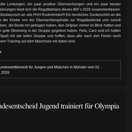
tolle Leistungen, ein paar positive Überraschungen und ein paar besser
atzierungen lässt sich die Regattabilanz dieses BW´s 2026 zusammenfassen.
Glückwunsch an alle RVH-Ruderkinder!!! Ein herzliches Dankeschön an die
ie die Kinder von der Übernachtungshalle zur Regattastrecke und zurück
haben, die Boote mit getragen haben, den Zeitplan immer im Blick hatten und
ine gute Stimmung in der Gruppe gegeben haben. Felix, Caro und ich hatten
 Spaß mit der tollen Gruppe und hoffen, dass alle nach den Ferien noch
 beim Training auf dem Maschsee mit dabei sind.
e
undeswettbewerb für Jungen und Mädchen in Münster vom 02. -
7.2026
desentscheid Jugend trainiert für Olympia