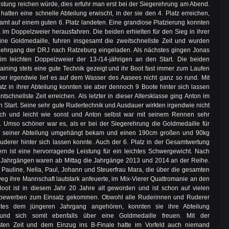
istung reichen würde, dies erfuhr man erst bei der Siegerehrung am Abend.
hatten eine schnelle Abteilung erwischt, in der sie den 4. Platz erreichen,
amt auf einem guten 6. Platz landeten. Eine grandiose Platzierung konnten
a im Doppelzweier herausfahren. Die beiden erhielten für den Sieg in ihrer
ine Goldmedaille, fuhren insgesamt die zweitschnellste Zeit und wurden
Lehrgang der DRJ nach Ratzeburg eingeladen. Als nächstes gingen Jonas
im leichten Doppelzweier der 13-/14-jährigen an den Start. Die beiden
raining stets eine gute Technik gezeigt und ihr Boot fast immer zum Laufen
ber irgendwie lief es auf dem Wasser des Aasees nicht ganz so rund. Mit
atz in ihrer Abteilung konnten sie aber dennoch 9 Boote hinter sich lassen
tschnellste Zeit erreichen. Als letzter in dieser Altersklasse ging Anton im
n Start. Seine sehr gute Rudertechnik und Ausdauer wirkten irgendwie nicht
ch und leicht wie sonst und Anton selbst war mit seinem Rennen sehr
. Umso schöner war es, als er bei der Siegerehrung die Goldmedaille für
n seiner Abteilung umgehängt bekam und einen 190cm großen und 90kg
derer hinter sich lassen konnte. Auch der 6. Platz in der Gesamtwertung
rn ist eine hervorragende Leistung für ein leichtes Schwergewicht. Nach
 Jahrgängen waren ab Mittag die Jahrgänge 2013 und 2014 an der Reihe.
 Pauline, Nella, Paul, Johann und Steuerfrau Mara, die über die gesamten
g ihre Mannschaft lautstark anfeuerte, im Mix-Vierer Quattromanie an den
Boot ist in diesem Jahr 20 Jahre alt geworden und ist schon auf vielen
bewerben zum Einsatz gekommen. Obwohl alle Ruderinnen und Ruderer
tes dem jüngeren Jahrgang angehören, konnten sie ihre Abteilung
und sich somit ebenfalls über eine Goldmedaille freuen. Mit der
lsten Zeit und dem Einzug ins B-Finale hatte im Vorfeld auch niemand