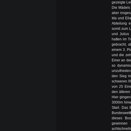
gezeigte Le
Die Mädels 
aber insges
Ida und Ell
Abteilung e
somit zum 
und Julius 
hatten im T
gebracht, a
einem 3. Pl
und die zehn
Einer an de
so dynamis
unzufrieden
den Sieg i
schweren Ru
von 25 Eine
den älteren
Hier gingen
3000m hinwe
Start. Das 
Bundeswett
dieses Boo
gewinnen 
achtschnel