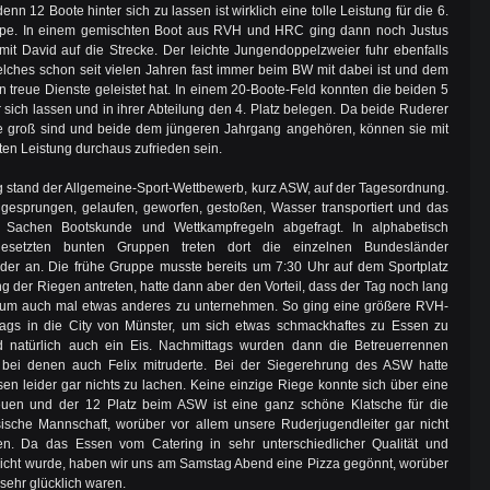
enn 12 Boote hinter sich zu lassen ist wirklich eine tolle Leistung für die 6.
uppe. In einem gemischten Boot aus RVH und HRC ging dann noch Justus
t David auf die Strecke. Der leichte Jungendoppelzweier fuhr ebenfalls
elches schon seit vielen Jahren fast immer beim BW mit dabei ist und dem
n treue Dienste geleistet hat. In einem 20-Boote-Feld konnten die beiden 5
r sich lassen und in ihrer Abteilung den 4. Platz belegen. Da beide Ruderer
e groß sind und beide dem jüngeren Jahrgang angehören, können sie mit
ten Leistung durchaus zufrieden sein.
stand der Allgemeine-Sport-Wettbewerb, kurz ASW, auf der Tagesordnung.
gesprungen, gelaufen, geworfen, gestoßen, Wasser transportiert und das
 Sachen Bootskunde und Wettkampfregeln abgefragt. In alphabetisch
esetzten bunten Gruppen treten dort die einzelnen Bundesländer
er an. Die frühe Gruppe musste bereits um 7:30 Uhr auf dem Sportplatz
ng der Riegen antreten, hatte dann aber den Vorteil, dass der Tag noch lang
 um auch mal etwas anderes zu unternehmen. So ging eine größere RVH-
tags in die City von Münster, um sich etwas schmackhaftes zu Essen zu
 natürlich auch ein Eis. Nachmittags wurden dann die Betreuerrennen
, bei denen auch Felix mitruderte. Bei der Siegerehrung des ASW hatte
en leider gar nichts zu lachen. Keine einzige Riege konnte sich über eine
reuen und der 12 Platz beim ASW ist eine ganz schöne Klatsche für die
ische Mannschaft, worüber vor allem unsere Ruderjugendleiter gar nicht
ren. Da das Essen vom Catering in sehr unterschiedlicher Qualität und
cht wurde, haben wir uns am Samstag Abend eine Pizza gegönnt, worüber
sehr glücklich waren.