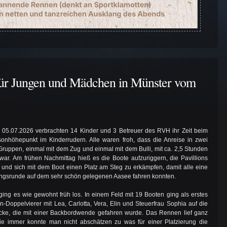
ür Jungen und Mädchen in Münster vom
 05.07.2026 verbrachten 14 Kinder und 3 Betreuer des RVH ihr Zeit beim
onhöhepunkt im Kinderrudern. Alle waren froh, dass die Anreise in zwei
Gruppen, einmal mit dem Zug und einmal mit dem Bulli, mit ca. 2,5 Stunden
z war. Am frühen Nachmittag hieß es die Boote aufzuriggern, die Pavillions
und sich mit dem Boot einen Platz am Steg zu erkämpfen, damit alle eine
ingsrunde auf dem sehr schön gelegenen Aasee fahren konnten.
ging es wie gewohnt früh los. In einem Feld mit 19 Booten ging als erstes
-Doppelvierer mit Lea, Carlotta, Vera, Elin und Steuerfrau Sophia auf die
cke, die mit einer Backbordwende gefahren wurde. Das Rennen lief ganz
ie immer konnte man nicht abschätzen zu was für einer Platzierung die