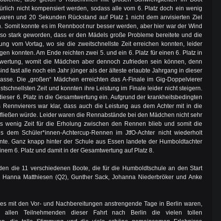
ürlich nicht kompensiert werden, sodass alle vom 6. Platz doch ein wenig
waren und 20 Sekunden Rückstand auf Platz 1 nicht dem anvisierten Ziel
. Somit konnte es im Rennboot nur besser werden, aber hier war der Wind
e so stark geworden, dass er den Mädels große Probleme bereitete und die
tung vom Vortag, wo sie die zweitschnellste Zeit erreichen konnten, leider
igen konnten. Am Ende reichten zwei 5. und ein 6. Platz für einen 6. Platz in
wertung, womit die Mädchen aber dennoch zufrieden sein können, denn
sind fast alle noch ein Jahr jünger als der älteste erlaubte Jahrgang in dieser
asse. Die „großen“ Mädchen erreichten das A-Finale im Gig-Doppelvierer
stschnellsten Zeit und konnten ihre Leistung im Finale leider nicht steigern.
dieser 6. Platz in die Gesamtwertung ein. Aufgrund der krankheitsbedingten
Rennvierers war klar, dass auch die Leistung aus dem Achter mit in die
fließen würde. Leider waren die Rennabstände bei den Mädchen nicht sehr
s wenig Zeit für die Erholung zwischen den Rennen blieb und somit die
us dem Schüler*innen-Achtercup-Rennen im JtfO-Achter nicht wiederholt
te. Ganz knapp hinter der Schule aus Essen landete der Humboldtachter
inem 6. Platz und damit in der Gesamtwertung auf Platz 8.
den die 11 verschiedenen Boote, die für die Humboldtschule an den Start
n Hanna Matthiesen (Q2), Gunther Sack, Johanna Niederbröker und Anke
s mit den Vor- und Nachbereitungen anstrengende Tage in Berlin waren,
 allen Teilnehmenden dieser Fahrt nach Berlin die vielen tollen