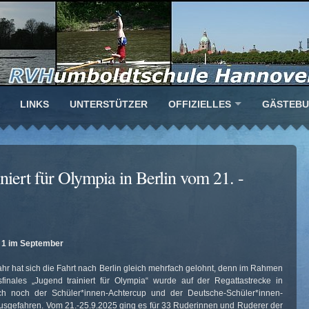
LINKS
UNTERSTÜTZER
OFFIZIELLES
GÄSTEB
niert für Olympia in Berlin vom 21. -
n 1 im September
ahr hat sich die Fahrt nach Berlin gleich mehrfach gelohnt, denn im Rahmen
inales „Jugend trainiert für Olympia“ wurde auf der Regattastrecke in
h noch der Schüler*innen-Achtercup und der Deutsche-Schüler*innen-
sgefahren. Vom 21.-25.9.2025 ging es für 33 Ruderinnen und Ruderer der