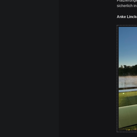
Platzierun
sicherlich i
Anke Linck