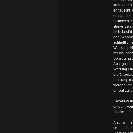
konnten nat
enttäuscht 
entsprachen
mittlerweil
starke Leis
nicht bestät
der Gesamt
schließlich 
Wettkampfkl
mit der sech
Somit ging 
Absage des 
Wertung ein
groß, sodas
Leistung a
werden konn
erneut auf e
Betreut wur
gingen, vo
Lincke.
Auch wenn e
so bleiben