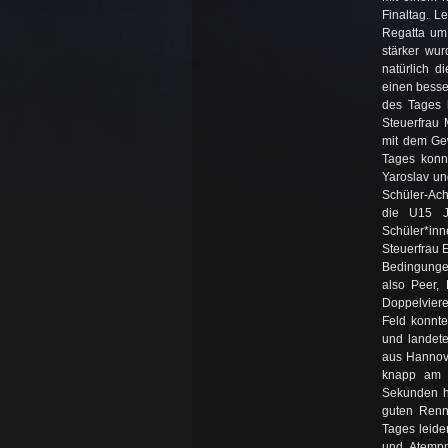
Finaltag. L
Regatta um 
stärker wu
natürlich d
einen besse
des Tages 
Steuerfrau 
mit dem Ge
Tages konnt
Yaroslav un
Schüler-Ach
die U15 J
Schüler*inn
Steuerfrau 
Bedingungen
also Peer,
Doppelviere
Feld konnt
und landet
aus Hannove
knapp am T
Sekunden hi
guten Renn
Tages leide
und Atempr