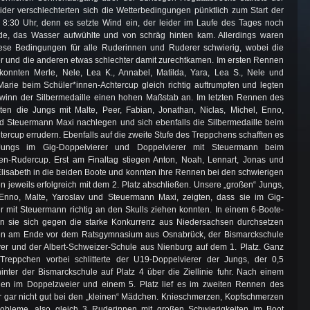
eider verschlechterten sich die Wetterbedingungen pünktlich zum Start der
8:30 Uhr, denn es setzte Wind ein, der leider im Laufe des Tages noch
rde, das Wasser aufwühlte und von schräg hinten kam. Allerdings waren
iese Bedingungen für alle Ruderinnen und Ruderer schwierig, wobei die
r und die anderen etwas schlechter damit zurechtkamen. Im ersten Rennen
konnten Merle, Nele, Lea K., Annabel, Matilda, Yara, Lea S., Nele und
Marie beim Schüler*innen-Achtercup gleich richtig auftrumpfen und legten
winn der Silbermedaille einen hohen Maßstab an. Im letzten Rennen des
en die Jungs mit Malte, Peer, Fabian, Jonathan, Niclas, Michel, Enno,
d Steuermann Maxi nachlegen und sich ebenfalls die Silbermedaille beim
tercup errudern. Ebenfalls auf die zweite Stufe des Treppchens schafften es
ungs im Gig-Doppelvierer und Doppelvierer mit Steuermann beim
en-Rudercup. Erst am Finaltag stiegen Anton, Noah, Lennart, Jonas und
Elisabeth in die beiden Boote und konnten ihre Rennen bei den schwierigen
 jeweils erfolgreich mit dem 2. Platz abschließen. Unsere „großen“ Jungs,
 Enno, Malte, Yaroslav und Steuermann Maxi, zeigten, dass sie im Gig-
r mit Steuermann richtig an den Skulls ziehen konnten. In einem 6-Boote-
en sie sich gegen die starke Konkurrenz aus Niedersachsen durchsetzen
en am Ende vor dem Ratsgymnasium aus Osnabrück, der Bismarckschule
r und der Albert-Schweizer-Schule aus Nienburg auf dem 1. Platz. Ganz
reppchen vorbei schlitterte der U19-Doppelvierer der Jungs, der 0,5
nter der Bismarckschule auf Platz 4 über die Ziellinie fuhr. Nach einem
en im Doppelzweier und einem 5. Platz lief es im zweiten Rennen des
r gar nicht gut bei den „kleinen“ Mädchen. Knieschmerzen, Kopfschmerzen
obleme, also gleich 3 Ruderinnen mit großen Schwierigkeiten im Boot