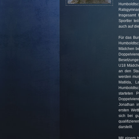
Humboldts
Ratsgymnas
Insgesamt 
Sportler t
auch auf die
Für das Bu
Humboldtsc
Mädchen be
Doppelviere
Besetzungen 
U18 Mädchen
an den Star
werden muss
Matilda, L
Humboldtsc
starteten
Doppelvier
Jonathan i
ersten Wet
sich bei g
qualifizier
darstellt.
Mit einem h