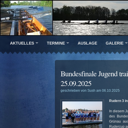
AKTUELLES
TERMINE
AUSLAGE
GALERIE
Bundesfinale Jugend trai
25.09.2025
geschrieben von Sush am 06.10.2025
Rudern 3 i
In diesem J
des Bundesf
Grünau auc
Rudercup au