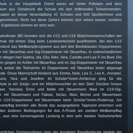
chule in die Hauptstadt. Damit waren wir hinter Potsdam und dem
ium aus Osnabrück die Schule mit den drittmeisten Teilnehmenden.
haben an dieser Veranstaltung 41 Schulen und 640 Sportlerinnen und
eilgenommen. Nicht nur diese Zahlen können sich sehen lassen, sondern
 Ergebnisse können wir stolz sein:
ndesfinale JtfO konnten sich die U15 und U18 Mädchenmannschaften der
hule mit einem Sieg beim Landesentscheid qualifizieren. Bei den U15
stand das Wettkampfprogramm aus den drei Bootsklassen Doppelzweier,
r mit Steuerfrau und Gig-Doppelvierer mit Steuerfrau. In unterschiedlichen
stiegen hier Sophia, Ida, Ella, Nike, Vera, Carlotta und Lea P. ins Boot. Die
 gingen im Achter mit Steuerfrau und im Gig-Doppelvierer mit Steuerfrau
t, wobei die Teilnahme im Doppelvierer mit Steuerfrau leider abgesagt
te. Diese Mannschaft bestand aus Emma, Nele, Lea S., Lea K., Annabel,
aura, Yara und Josefine. Im Schüler*innen-Achtercup ging für die
hule je ein Jungs- und ein Mädchenachter an den Start. Darüber hinaus
 Peer, Yaroslav, Enno und Malte mit Steuermann Maxi im U19-Gig-
er mit Steuermann und Fabian, Niclas, Maxi, Michel und Steuermann
m U19-Doppelvierer mit Steuermann beim Schüler*innen-Rudercup. Am
tkampftag konnten alle Boote das ausgegebene Tagesziel erreichen und
uten äußeren Bedingungen für das A-Finale am zweiten Wettkampftag
en, was eine hervorragende Leistung in dem sehr starken Teilnehmerfeld
errlichen Sonnenaufgang über der dunstigen Regattastrecke startete der