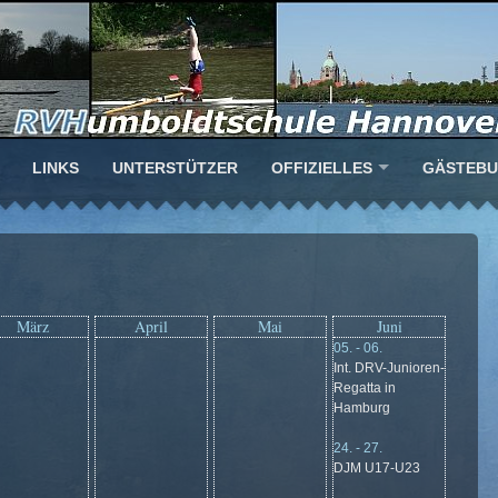
LINKS
UNTERSTÜTZER
OFFIZIELLES
GÄSTEB
März
April
Mai
Juni
05. - 06.
Int. DRV-Junioren-
Regatta in
Hamburg
24. - 27.
DJM U17-U23