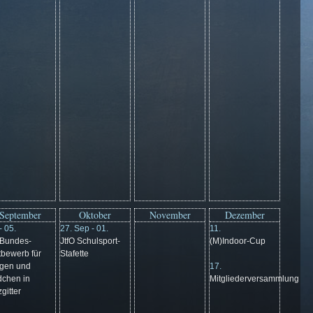
September
Oktober
November
Dezember
- 05.
27. Sep - 01.
11.
 Bundes-
JtfO Schulsport-
(M)Indoor-Cup
tbewerb für
Stafette
gen und
17.
chen in
Mitgliederversammlung
gitter