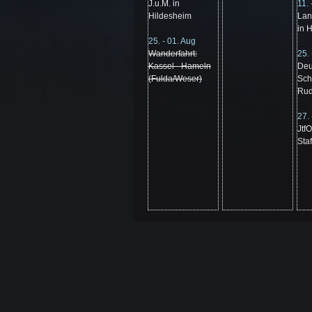
J.u.M. in
11. 
Hildesheim
Lan
in 
25. - 01. Aug
Wanderfahrt:
25. 
Kassel - Hameln
Deu
(Fulda/Weser)
Sch
Rud
27. 
Jtf
Staf