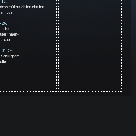
- 12.
desschülermeisterschaften
Hannover
- 26.
tsche
üler*innen-
ercup
- 01. Okt
O Schulsport-
ette