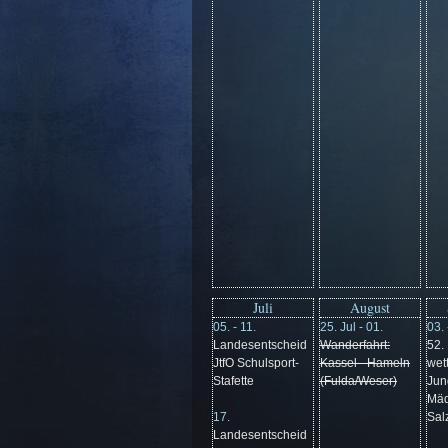
Juli
August
05. - 11.
25. Jul - 01.
03. 
Landesentscheid
Wanderfahrt:
52.
JtfO Schulsport-
Kassel - Hameln
wet
Stafette
(Fulda/Weser)
Jun
Mäd
17.
Salz
Landesentscheid