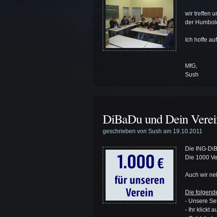
wir treffen 
der Humbold
Ich hoffe au
MfG,
Sush
DiBaDu und Dein Verei
geschrieben von Sush am 19.10.2011
Die ING-DiB
Die 1000 Ve
Auch wir ne
Die folgend
- Unsere Sei
- Ihr klickt