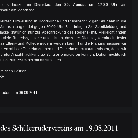
en uns hierzu am
Dienstag, den 30. August um 17:30 Uhr
am
tshaus am Maschsee.
 kurzen Einweisung in Bootskunde und Rudertechnik geht es dann in die
Veranstaltung endet gegen 20:00 Uhr. Bitte bringen Sie Sportkleidung und
acke (natürlich nur zur Abschreckung des Regens) mit. Vielleicht finden
o viele Ruderbegeisterte unter Ihnen, dass der Dienstagstermin ein fester
das Eltern- und Kollegenrudern werden kann. Für die Planung müssen wir
ie Anzahl der Teilnehmerinnen und Teilnehmer im Voraus wissen, damit wir
hender Anzahl fachkundige Schüler engagieren können. Daher möchte ich
ich bis zum
25.08
bei mir anzumelden.
ortlichen Grüßen
KE
nrudern am 06.09.2011
des Schülerrudervereins am 19.08.2011