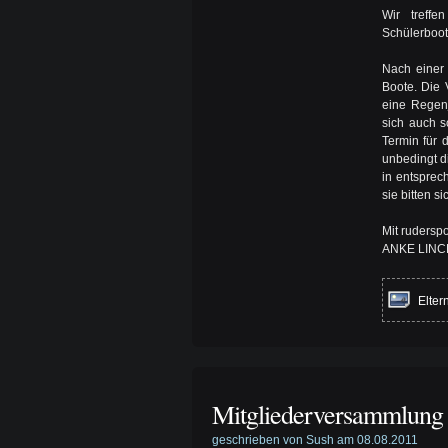
Wir treff
Schülerboo
Nach einer
Boote. Die 
eine Regenj
sich auch s
Termin für 
unbedingt d
in entsprec
sie bitten s
Mit rudersp
ANKE LINC
Elter
Mitgliederversammlung 
geschrieben von Sush am 08.08.2011