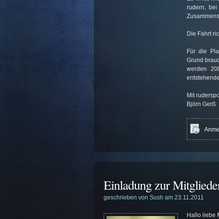
rudern, bei
Zusammensei
Die Fahrt ri
Für die Pla
Grund brauc
werden 20
entstehende
Mit rudersp
Björn Gerß
Anmel
Einladung zur Mitglied
geschrieben von Sush am 23.11.2011
Hallo liebe 