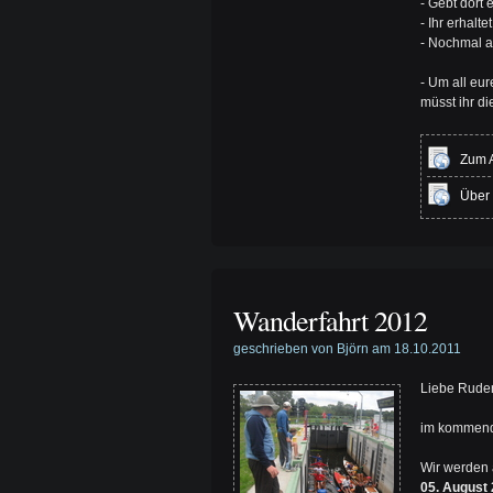
- Gebt dort
- Ihr erhalte
- Nochmal a
- Um all eu
müsst ihr di
Zum 
Über 
Wanderfahrt 2012
geschrieben von Björn am 18.10.2011
Liebe Ruder
im kommend
Wir werden 
05. August