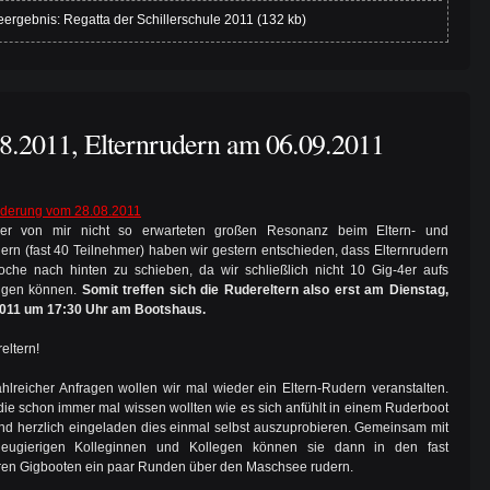
ergebnis: Regatta der Schillerschule 2011 (132 kb)
8.2011, Elternrudern am 06.09.2011
nderung vom 28.08.2011
er von mir nicht so erwarteten großen Resonanz beim Eltern- und
ern (fast 40 Teilnehmer) haben wir gestern entschieden, dass Elternrudern
che nach hinten zu schieben, da wir schließlich nicht 10 Gig-4er aufs
ngen können.
Somit treffen sich die Rudereltern also erst am Dienstag,
2011 um 17:30 Uhr am Bootshaus.
eltern!
hlreicher Anfragen wollen wir mal wieder ein Eltern-Rudern veranstalten.
, die schon immer mal wissen wollten wie es sich anfühlt in einem Ruderboot
sind herzlich eingeladen dies einmal selbst auszuprobieren. Gemeinsam mit
eugierigen Kolleginnen und Kollegen können sie dann in den fast
ren Gigbooten ein paar Runden über den Maschsee rudern.