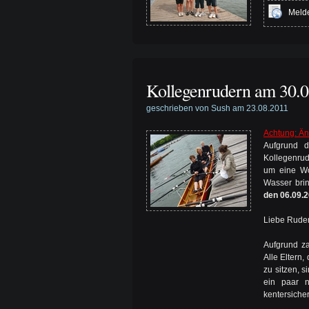
Melde
Kollegenrudern am 30.0
geschrieben von Sush am 23.08.2011
Achtung: Ä
Aufgrund d
Kollegenrud
um eine Wo
Wasser bri
den 06.09.
Liebe Ruder
Aufgrund za
Alle Eltern
zu sitzen, 
ein paar n
kentersiche