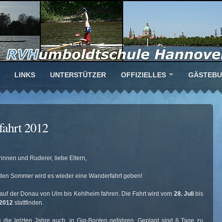
LINKS
UNTERSTÜTZER
OFFIZIELLES
GÄSTEB
ahrt 2012
innen und Ruderer, liebe Eltern,
en Sommer wird es wieder eine Wanderfahrt geben!
auf der Donau von Ulm bis Kehlheim fahren. Die Fahrt wird vom
28. Juli
bis
 2012
stattfinden.
e die letzten Jahre auch, in Gig-Booten gefahren. Geplant sind 6 Tage zu