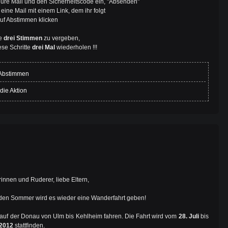
 eure Mail und den Sicherheitscode ein, "Absenden"
t eine Mail mit einem Link, dem ihr folgt
uf Abstimmen klicken
re
drei Stimmen
zu vergeben,
ese Schritte
drei Mal
wiederholen !!!
Abstimmen
die Aktion
innen und Ruderer, liebe Eltern,
en Sommer wird es wieder eine Wanderfahrt geben!
auf der Donau von Ulm bis Kehlheim fahren. Die Fahrt wird vom
28. Juli
bis
 2012
stattfinden.