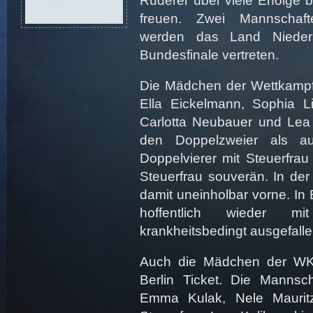
Ruderer über viele Erfolge 
freuen. Zwei Mannschaf
werden das Land Nieder
Bundesfinale vertreten.
Die Mädchen der Wettkampfkl
Ella Eickelmann, Sophia Li
Carlotta Neubauer und Lea
den Doppelzweier als 
Doppelvierer mit Steuerfrau
Steuerfrau souverän. In de
damit uneinholbar vorne. In 
hoffentlich wieder m
krankheitsbedingt ausgefallen
Auch die Mädchen der WK I
Berlin Ticket. Die Mannsch
Emma Kulak, Nele Maurit