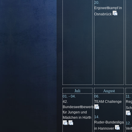
20.
Ergowettkampf in
Osnabrück
Juli
August
01. - 04.
06.
11.
42.
TEAM Challenge
Reg
Bundeswettbewerb
Sch
für Jungen und
14.
Mädchen in Hürth
Ruder-Bundesliga
12.
in Hannover
Ver