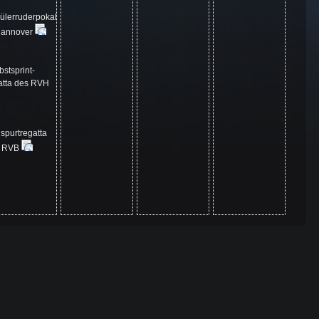
ülerruderpokal
Hannover
bstsprint-
atta des RVH
spurtregatta
s RVB