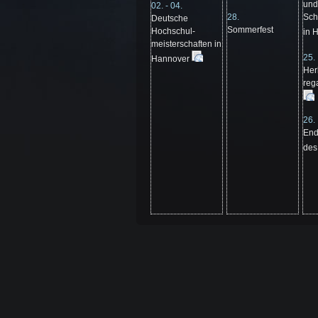
und
02. - 04.
28.
Sch
Deutsche
Sommerfest
Hochschul-
in 
meisterschaften in
25.
Hannover
Her
reg
26.
End
de