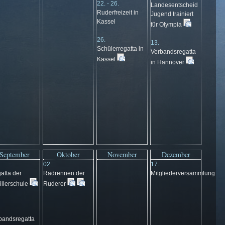
22. - 26.
Landesentscheid
Ruderfreizeit in
Jugend trainiert
Kassel
für Olympia
26.
13.
Schülerregatta in
Verbandsregatta
Kassel
in Hannover
September
Oktober
November
Dezember
02.
17.
atta der
Radrennen der
Mitgliederversammlung
illerschule
Ruderer
bandsregatta