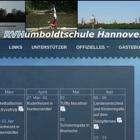
LINKS
UNTERSTÜTZER
OFFIZIELLES
GÄSTEB
März
April
Mai
Juni
27. Mär - 01.
02.
05. - 06.
ketballturnier
Ruderfreizeit in
TUIfly Marathon
Landesentscheid
Hankensbüttel
und Kinderregatta
s RVH/RVB
auf dem
02.
- 01. Apr
Salzgittersee
Schülerregatta in
rfreizeit in
Bramsche
kensbüttel
13. - 14.