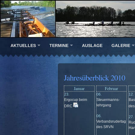
AKTUELLES
TERMINE
AUSLAGE
GALERIE
Jahresüberblick 2010
Januar
Februar
23.
06.
12.
Ergocup beim
Steuermanns-
Bas
lehrgang
DRC
de
06.
27. 
Verbandsrudertag
Rude
des SRVN
Han