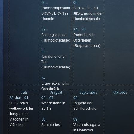
10.
09.
Rudersymposium
Bootstaufe und
SRVN / LRVN in
JtfO Ehrung in der
Hameln
Humboldtschule
17.
24. - 29.
Bildungsmesse
Ruderfreizeit
(Humboldtschule)
Osterferien
(Regattaruderer)
22.
Tag der offenen
Tür
(Humboldtschule)
24.
Ergowettkampf in
Osnabrück
Juli
August
September
Oktober
28. Jun - 01.
02. - 07.
08.
50. Bundes-
Wanderfahrt in
Regatta der
wettbewerb für
Berlin
Schillerschule
Jungen und
Mädchen in
18.
09.
München
Sommerfest
Verbandsregatta
in Hannover