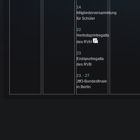
14.
Mitgliederversammlung
für Schüler
22.
Herbstsprintregatta
des RVH
23.
Endspurtregatta
des RVB
23. - 27.
JtfO-Bundesfinale
in Berlin