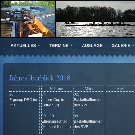
AKTUELLES
TERMINE
AUSLAGE
GALERIE
Jahresüberblick 2018
Januar
Februar
März
April
20.
04.
02.
Ergocup DRC im
Indoor-Cup in
Basketballturnier
ZfH
Kettwig (?)
des RVH
09. - 10.
09.
Elternsprechtag
Basketballturnier
(Humboldtschule)
des RVB