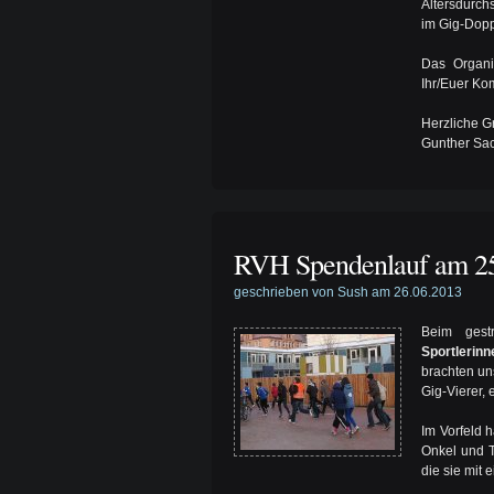
Altersdurch
im Gig-Doppe
Das Organi
Ihr/Euer K
Herzliche G
Gunther Sa
RVH Spendenlauf am 2
geschrieben von Sush am 26.06.2013
Beim gest
Sportlerinn
brachten un
Gig-Vierer, 
Im Vorfeld 
Onkel und T
die sie mit