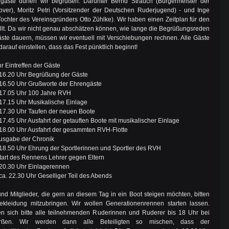
ngäste dürfen wir begrüßen. Darunter Bernd Strauch (Bürgermeister der
ver), Moritz Petri (Vorsitzender der Deutschen Ruderjugend) - und Inge
(Tochter des Vereinsgründers Otto Zühlke). Wir haben einen Zeitplan für den
llt. Da wir nicht genau abschätzen können, wie lange die Begrüßungsreden
ste dauern, müssen wir eventuell mit Verschiebungen rechnen. Alle Gäste
 darauf einstellen, dass das Fest pünktlich beginnt!
r Eintreffen der Gäste
 16.20 Uhr Begrüßung der Gäste
 16.50 Uhr Grußworte der Ehrengäste
 17.05 Uhr 100 Jahre RVH
 17.15 Uhr Musikalische Einlage
 17.30 Uhr Taufen der neuen Boote
17.45 Uhr Ausfahrt der getauften Boote mit musikalischer Einlage
 18.00 Uhr Ausfahrt der gesammten RVH-Flotte
usgabe der Chronik
 18.50 Uhr Ehrung der Sportlerinnen und Sportler des RVH
tart des Rennens Lehrer gegen Eltern
 20.30 Uhr Einlagerennen
ca. 22.30 Uhr Geselliger Teil des Abends
und Mitglieder, die gern an diesem Tag in ein Boot steigen möchten, bitten
ekleidung mitzubringen. Wir wollen Generationenrennen starten lassen.
n sich bitte alle teilnehmenden Ruderinnen und Ruderer bis 18 Uhr bei
rßen. Wir werden dann alle Beteiligten so mischen, dass der