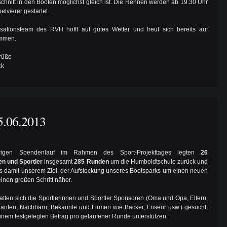
schnitt in den Booten möglichst gleich ist. Die Rennen werden ab 19.30 Uhr
lvierer gestartet.
sationsteam des RVH hofft auf gutes Wetter und freut sich bereits auf
ommen.
rüße
ck
5.06.2013
rigen Spendenlauf im Rahmen des Sport-Projekttages legten
26
en und Sportler
insgesamt
285 Runden
um die Humboldtschule zurück und
s damit unserem Ziel, der Aufstockung unseres Bootsparks um einen neuen
einen großen Schritt näher.
hatten sich die Sportlerinnen und Sportler Sponsoren (Oma und Opa, Eltern,
anten, Nachbarn, Bekannte und Firmen wie Bäcker, Friseur usw.) gesucht,
 einem festgelegten Betrag pro gelaufener Runde unterstützen.