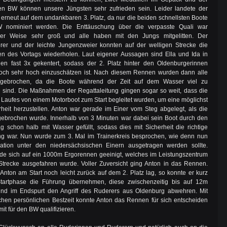
den BW können unsere Jüngsten sehr zufrieden sein. Leider landete der
 erneut auf dem undankbaren 3. Platz, da nur die beiden schnellsten Boote
 nominiert werden. Die Enttäuschung über die verpasste Quali war
cher Weise sehr groß und alle haben mit den Jungs mitgelitten. Der
rer und der leichte Jungenzweier konnten auf der welligen Strecke die
en des Vortags wiederholen. Laut eigener Aussagen sind Ella und Ida in
en fast 3x gekentert, sodass der 2. Platz hinter den Oldenburgerinnen
noch sehr hoch einzuschätzen ist. Nach diesem Rennen wurden dann alle
gebrochen, da die Boote während der Zeit auf dem Wasser viel zu
n sind. Die Maßnahmen der Regattaleitung gingen sogar so weit, dass die
 Laufes von einem Motorboot zum Start begleitet wurden, um eine möglichst
heit herzustellen. Anton war gerade im Einer vom Steg abgelegt, als die
ebrochen wurde. Innerhalb von 3 Minuten war dabei sein Boot durch den
g schon halb mit Wasser gefüllt, sodass dies mit Sicherheit die richtige
ng war. Nun wurde zum 3. Mal im Trainerkreis besprochen, wie denn nun
ikation unter den niedersächsischen Einern ausgetragen werden sollte.
de sich auf ein 1000m Ergorennen geeinigt, welches im Leistungszentrum
trecke ausgefahren wurde. Voller Zuversicht ging Anton in das Rennen.
nton am Start noch leicht zurück auf dem 2. Platz lag, so konnte er kurz
tartphase die Führung übernehmen, diese zwischenzeitig bis auf 12m
nd im Endspurt den Angriff des Ruderers aus Oldenburg abwehren. Mit
ichen persönlichen Bestzeit konnte Anton das Rennen für sich entscheiden
it für den BW qualifizieren.