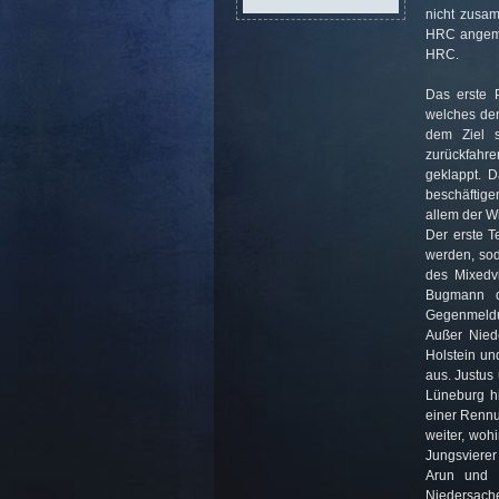
nicht zusam
HRC angeme
HRC.
Das erste 
welches de
dem Ziel 
zurückfahre
geklappt. 
beschäftig
allem der W
Der erste 
werden, so
des Mixedv
Bugmann d
Gegenmeldun
Außer Nied
Holstein un
aus. Justus
Lüneburg hi
einer Rennu
weiter, woh
Jungsvierer
Arun und 
Niedersache