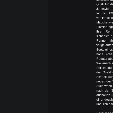
Quali für 
Jungsvierer
für den BW
verständli
Mädchenvie
Platzierung
ihrem Renn
sicherlich 
Rennen ab
vollgelaufe
Boote eines
hohe Sicher
Regatta abg
Wellenschla
Entscheidu
die Qualif
Schnell wur
neben der S
Auch wenn A
nach der S
ausbauen u
einer deutl
und sich dam