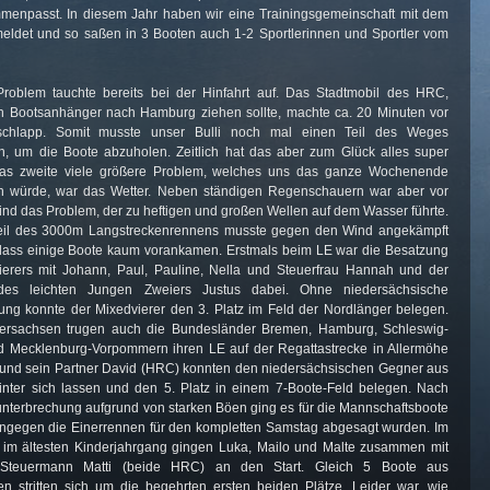
menpasst. In diesem Jahr haben wir eine Trainingsgemeinschaft mit dem
ldet und so saßen in 3 Booten auch 1-2 Sportlerinnen und Sportler vom
Problem tauchte bereits bei der Hinfahrt auf. Das Stadtmobil des HRC,
n Bootsanhänger nach Hamburg ziehen sollte, machte ca. 20 Minuten vor
schlapp. Somit musste unser Bulli noch mal einen Teil des Weges
n, um die Boote abzuholen. Zeitlich hat das aber zum Glück alles super
Das zweite viele größere Problem, welches uns das ganze Wochenende
en würde, war das Wetter. Neben ständigen Regenschauern war aber vor
ind das Problem, der zu heftigen und großen Wellen auf dem Wasser führte.
Teil des 3000m Langstreckenrennens musste gegen den Wind angekämpft
dass einige Boote kaum vorankamen. Erstmals beim LE war die Besatzung
ierers mit Johann, Paul, Pauline, Nella und Steuerfrau Hannah und der
es leichten Jungen Zweiers Justus dabei. Ohne niedersächsische
g konnte der Mixedvierer den 3. Platz im Feld der Nordlänger belegen.
ersachsen trugen auch die Bundesländer Bremen, Hamburg, Schleswig-
d Mecklenburg-Vorpommern ihren LE auf der Regattastrecke in Allermöhe
 und sein Partner David (HRC) konnten den niedersächsischen Gegner aus
nter sich lassen und den 5. Platz in einem 7-Boote-Feld belegen. Nach
nterbrechung aufgrund von starken Böen ging es für die Mannschaftsboote
ingegen die Einerrennen für den kompletten Samstag abgesagt wurden. Im
 im ältesten Kinderjahrgang gingen Luka, Mailo und Malte zusammen mit
Steuermann Matti (beide HRC) an den Start. Gleich 5 Boote aus
n stritten sich um die begehrten ersten beiden Plätze. Leider war, wie