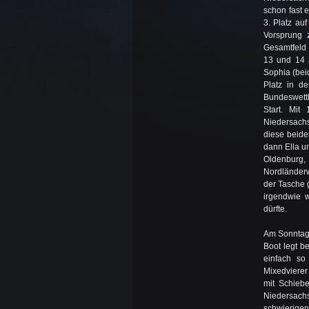
schon fast 
3. Platz au
Vorsprung 
Gesamtfeld 
13 und 14 
Sophia (bei
Platz in d
Bundeswett
Start. Mit
Niedersachs
diese beide
dann Ella u
Oldenburg,
Nordländerw
der Tasche 
irgendwie 
dürfte.
Am Sonntag 
Boot legt b
einfach s
Mixedvierer
mit Schieb
Niedersachs
schwierige