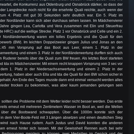
erwartet, die Konkurrenz aus Oldenburg und Osnabrück stärker, so dass der
f der Langstrecke noch nicht für die ersehnte Quali reichte, auch wenn der
zum 4. Platz mit gut 30 Sekunden sehr deutlich war. Ein 5. Platz im
der Nordländer kann sich aber durchaus sehen lassen. Im Mädchenvierer
Jahre gingen Lea, Carlotta und Vera zusammen mit Elin und Steuerfrau
de HRC) auf die wellige Strecke. Platz 1 vor Osnabrück und Celle und ein 2.
er Nordländerwertung waren ein tolles Ergebnis und die Quali für den
bewerb (BW). Im leichten Doppelzweier gingen Julius und Jonas an den
 1:45 min Vorsprung auf das Boot aus Leer, einem 1. Platz in der
enwertung und einem 3. Platz in der Nordländerwertung durften sich auch
n Ruderer bereits über die Quali zum BW freuen. Als letztes Boot starteten
nd Ida im Mädchenzweier. Mit einem recht knappen Vorsprung von 3 sec vor
 dem 1. Platz in der Niedersachsenwertung und einem 2. Platz in der
ertung, haben aber auch Ella und Ida die Quali für den BW schon sicher in
gehabt. Am Ende des Tages musste dann erst einmal versucht werden alles
wieder trocken zu bekommen, was aber kaum jemanden gelungen sein
sollten die Probleme mit dem Wetter leider nicht besser werden. Das erste
ereits erneut mit mehreren Zentimetern Wasser im Boot an, weil die Wellen
o über die Bootswand schwappten. Über die 1000m konnte sich der
 in dem Vier-Boote-Feld mit 3 Längen absetzen und einen deutlichen Sieg
ewind nach Hause rudern. Auch Justus und David konnten die anderen
en erneut hinter sich lassen. Mit der Gewissheit Rennen auch bei sehr
n Bedingungen meistern zu können, zwei Medaillen im Gepäck und der