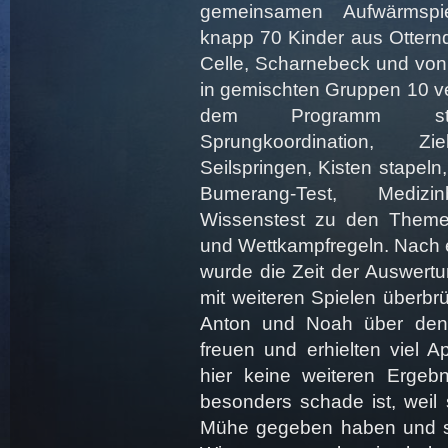
gemeinsamen Aufwärmspie
knapp 70 Kinder aus Otternd
Celle, Scharnebeck und von
in gemischten Gruppen 10 ve
dem Programm stand
Sprungkoordination, Zie
Seilspringen, Kisten stapeln
Bumerang-Test, Mediz
Wissenstest zu den Themen
und Wettkampfregeln. Nach e
wurde die Zeit der Auswertu
mit weiteren Spielen überbr
Anton und Noah über den
freuen und erhielten viel A
hier keine weiteren Ergeb
besonders schade ist, weil s
Mühe gegeben haben und si