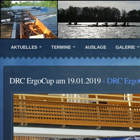
AKTUELLES
TERMINE
AUSLAGE
GALERIE
DRC ErgoCup am 19.01.2019
- DRC Ergo