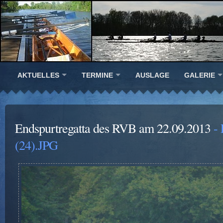
AKTUELLES
TERMINE
AUSLAGE
GALERIE
Endspurtregatta des RVB am 22.09.2013
- 
(24).JPG