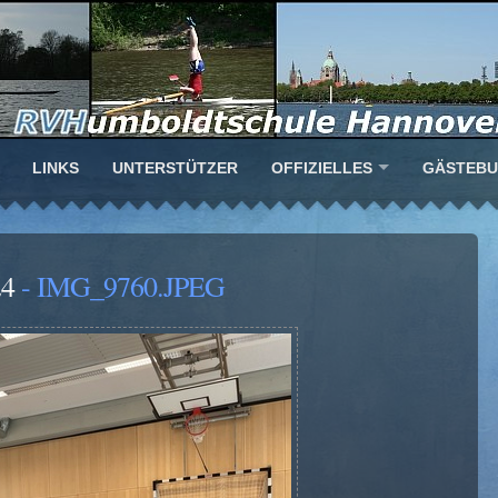
LINKS
UNTERSTÜTZER
OFFIZIELLES
GÄSTEB
24
- IMG_9760.JPEG