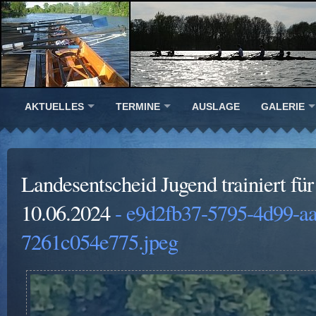
AKTUELLES
TERMINE
AUSLAGE
GALERIE
Landesentscheid Jugend trainiert f
10.06.2024
- e9d2fb37-5795-4d99-a
7261c054e775.jpeg