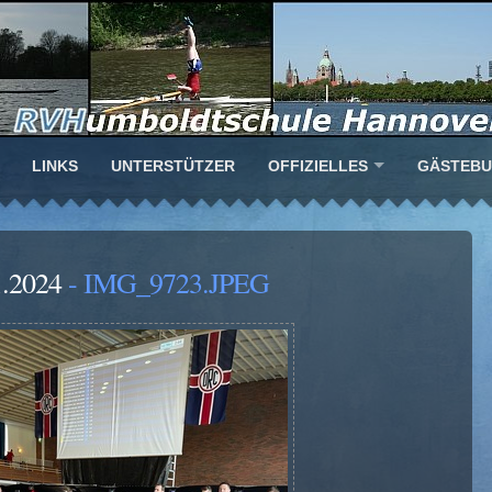
LINKS
UNTERSTÜTZER
OFFIZIELLES
GÄSTEB
.2024
- IMG_9723.JPEG