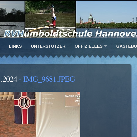
LINKS
UNTERSTÜTZER
OFFIZIELLES
GÄSTEB
.2024
- IMG_9681.JPEG