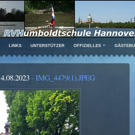
LINKS
UNTERSTÜTZER
OFFIZIELLES
GÄSTEB
14.08.2023
- IMG_4479(1).JPEG