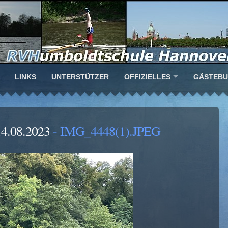
LINKS
UNTERSTÜTZER
OFFIZIELLES
GÄSTEB
14.08.2023
- IMG_4448(1).JPEG