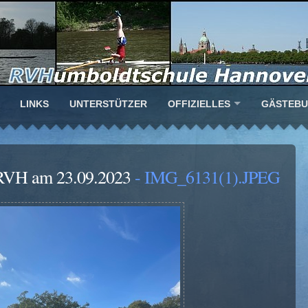
LINKS
UNTERSTÜTZER
OFFIZIELLES
GÄSTEB
s RVH am 23.09.2023
- IMG_6131(1).JPEG