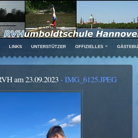
LINKS
UNTERSTÜTZER
OFFIZIELLES
GÄSTEB
s RVH am 23.09.2023
- IMG_6125.JPEG