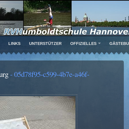
LINKS
UNTERSTÜTZER
OFFIZIELLES
GÄSTEB
urg
- 05d78f95-c599-4b7e-a46f-