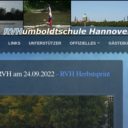
LINKS
UNTERSTÜTZER
OFFIZIELLES
GÄSTEB
s RVH am 24.09.2022
- RVH Herbstsprint