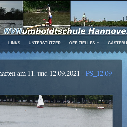
LINKS
UNTERSTÜTZER
OFFIZIELLES
GÄSTEB
haften am 11. und 12.09.2021
- PS_12.09