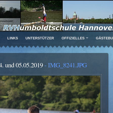
LINKS
UNTERSTÜTZER
OFFIZIELLES
GÄSTEB
4. und 05.05.2019
- IMG_8241.JPG