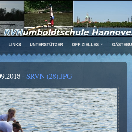
LINKS
UNTERSTÜTZER
OFFIZIELLES
GÄSTEB
09.2018
- SRVN (28).JPG