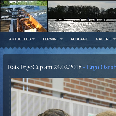
AKTUELLES
TERMINE
AUSLAGE
GALERIE
Rats ErgoCup am 24.02.2018
- Ergo Osnab