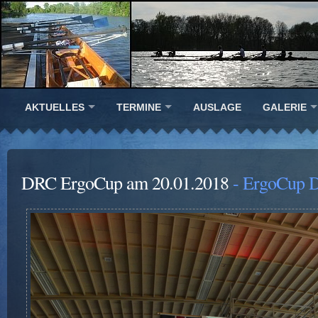
AKTUELLES
TERMINE
AUSLAGE
GALERIE
DRC ErgoCup am 20.01.2018
- ErgoCup D