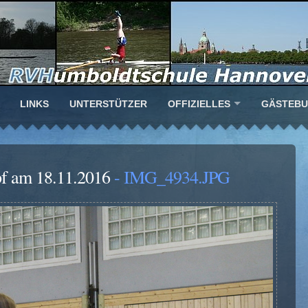
LINKS
UNTERSTÜTZER
OFFIZIELLES
GÄSTEB
f am 18.11.2016
- IMG_4934.JPG