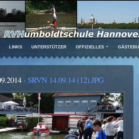
LINKS
UNTERSTÜTZER
OFFIZIELLES
GÄSTEB
09.2014
- SRVN 14.09.14 (12).JPG