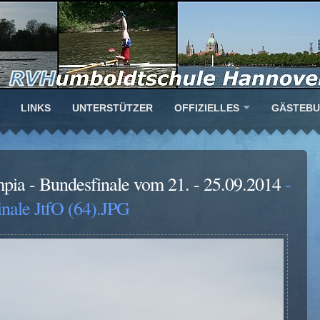
LINKS
UNTERSTÜTZER
OFFIZIELLES
GÄSTEB
mpia - Bundesfinale vom 21. - 25.09.2014
-
nale JtfO (64).JPG