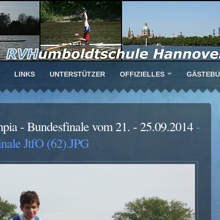
LINKS
UNTERSTÜTZER
OFFIZIELLES
GÄSTEB
mpia - Bundesfinale vom 21. - 25.09.2014
-
nale JtfO (62).JPG