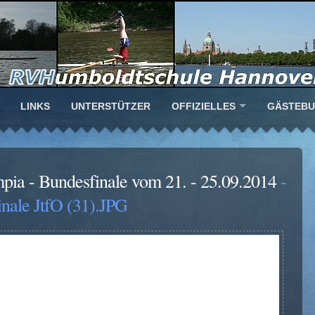
LINKS
UNTERSTÜTZER
OFFIZIELLES
GÄSTEB
mpia - Bundesfinale vom 21. - 25.09.2014
-
nale JtfO (31).JPG