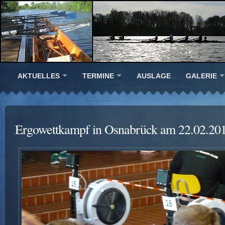
AKTUELLES
TERMINE
AUSLAGE
GALERIE
Ergowettkampf in Osnabrück am 22.02.20