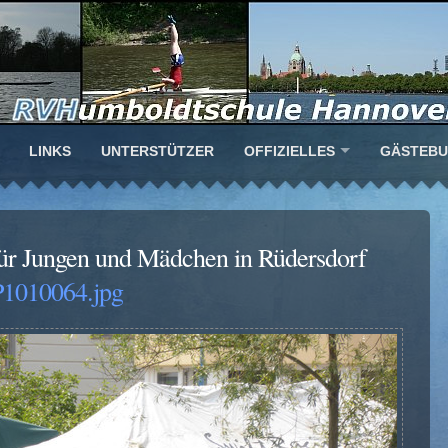
LINKS
UNTERSTÜTZER
OFFIZIELLES
GÄSTEB
ür Jungen und Mädchen in Rüdersdorf
P1010064.jpg