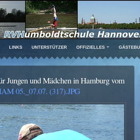
LINKS
UNTERSTÜTZER
OFFIZIELLES
GÄSTEB
für Jungen und Mädchen in Hamburg vom
AM 05._07.07. (317).JPG