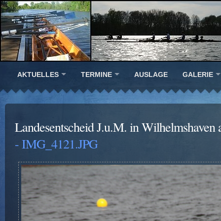
AKTUELLES
TERMINE
AUSLAGE
GALERIE
Landesentscheid J.u.M. in Wilhelmshaven 
- IMG_4121.JPG